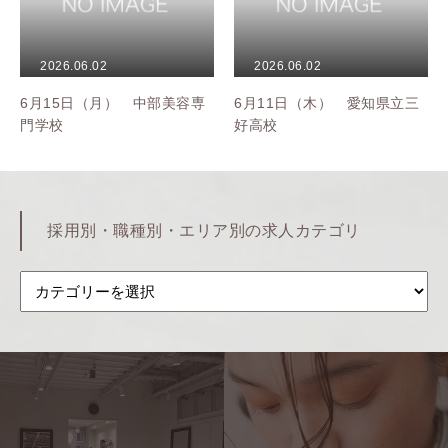
2026.06.02
2026.06.02
6月15日（月） 中部美容専
6月11日（木） 愛知県立三
門学校
好高校
採用別・職種別・エリア別の求人カテゴリ
Home
ホーム
採
Company
会社を知る
用
Charm
別・
DIMが選ばれる理由
職
Recruit
採用情報
種