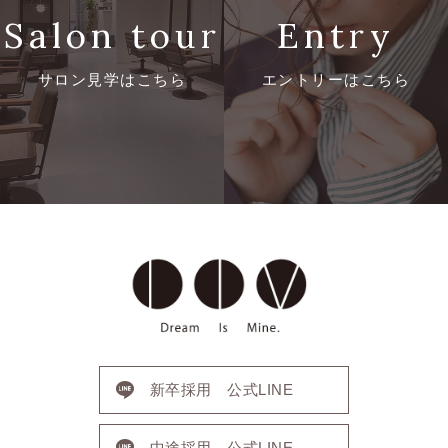
Contact
別・
Salon tour
Entry
お問い合わせ
エ
サロン見学はこちら
エントリーはこちら
リ
ア
別
の
求
人
カ
テ
ゴ
新卒採用 公式LINE
リ
中途採用 公式LINE