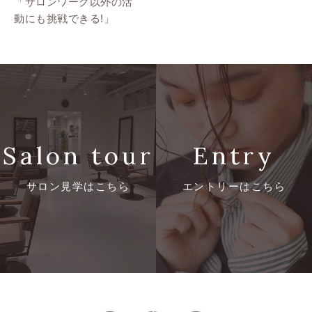
「サロンワーク以外の活
動にも挑戦できる!」
Home
ホーム
Company
会社を知る
Salon tour
Entry
Charm
DIMが選ばれる理由
サロン見学はこちら
エントリーはこちら
Recruit
採用情報
Contact
お問い合わせ