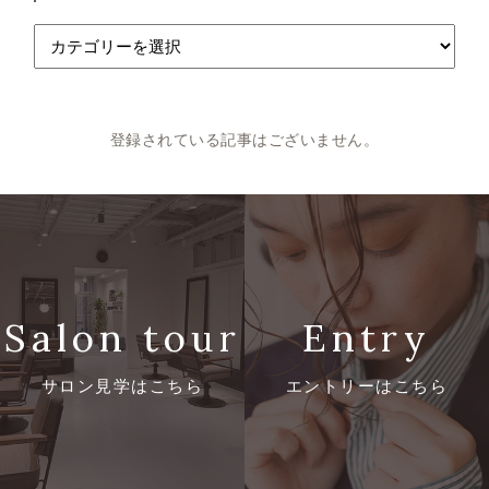
採
用
別・
登録されている記事はございません。
職
種
別・
エ
リ
Salon tour
Entry
ア
サロン見学はこちら
エントリーはこちら
別
Home
ホーム
の
求
Company
会社を知る