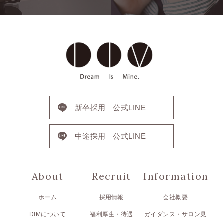
人
Charm
DIMが選ばれる理由
カ
テ
Recruit
採用情報
ゴ
Contact
お問い合わせ
リ
新卒採用 公式LINE
中途採用 公式LINE
About
Recruit
Information
ホーム
採用情報
会社概要
DIMについて
福利厚生・待遇
ガイダンス・サロン見